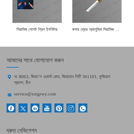
সিরামিক পেলেট গ্রিল ইগনিটার
কপার থ্রেড অ্যালুমিনা সিরামিক পেলেট ইগনিটার
আমাদের সাথে যোগাযোগ করুন

নং 8063, জিয়াং'ন ওয়েস্ট রোড, জিয়ামেন সিটি 361101, ফুজিয়ান
প্রদেশ, চীন

service@xmgrwy.com
দ্রুত নেভিগেশন