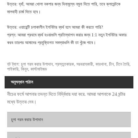
উত্তর: হ্যাঁ, আমরা খোলা নকশার জন্য বিনামূল্যে নমুনা দিতে পারি, তবে ক্লায়েন্টকে
মালবাহী চার্জ দিতে হবে।
উত্তর: ওয়ারেন্টি চলাকালীন ইগনিটার ব্যর্থ হলে আমরা কী করতে পারি?
প্রশ্ন: আমরা প্রথমে ব্যর্থ হওয়াগুলি প্রতিস্থাপন করার জন্য 1:1 নতুন ইগনিটার অফার
করব তারপর আমাদের প্রযুক্তিগত সমস্যাগুলি কী তা খুঁজে পাবে।
হট ট্যাগ: চুলা গরম করার উপাদান, প্রস্তুতকারক, সরবরাহকারী, কারখানা, চীন, চীনে তৈরি,
পাইকারি, কিনুন, কাস্টমাইজড
অনুসন্ধান পাঠান
নীচের ফর্মে আপনার তদন্ত দিতে নির্দ্বিধায় দয়া করে. আমরা আপনাকে 24 ঘন্টার
মধ্যে উত্তর দেব।