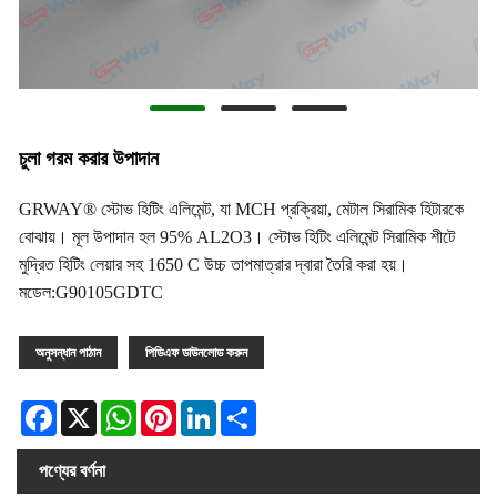
চুলা গরম করার উপাদান
GRWAY® স্টোভ হিটিং এলিমেন্ট, যা MCH প্রক্রিয়া, মেটাল সিরামিক হিটারকে
বোঝায়। মূল উপাদান হল 95% AL2O3। স্টোভ হিটিং এলিমেন্ট সিরামিক শীটে
মুদ্রিত হিটিং লেয়ার সহ 1650 C উচ্চ তাপমাত্রার দ্বারা তৈরি করা হয়।
মডেল:G90105GDTC
অনুসন্ধান পাঠান
পিডিএফ ডাউনলোড করুন
Facebook
X
WhatsApp
Pinterest
LinkedIn
Share
পণ্যের বর্ণনা