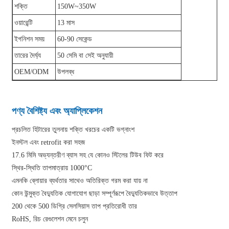
শক্তি
150W~350W
ওয়ারেন্টি
13 মাস
ইগনিশন সময়
60-90 সেকেন্ড
তারের দৈর্ঘ্য
50 সেমি বা সেই অনুযায়ী
OEM/ODM
উপলব্ধ
পণ্য বৈশিষ্ট্য এবং অ্যাপ্লিকেশন
প্রচলিত হিটারের তুলনায় শক্তি খরচের একটি ভগ্নাংশ
ইনস্টল এবং retrofit করা সহজ
17.6 মিমি অভ্যন্তরীণ ব্যাস সহ যে কোনও স্টিলের টিউব ফিট করে
স্থির-স্থিতি তাপমাত্রায় 1000°C
এমনকি ব্লোয়ার ব্যর্থতার সাথেও অতিরিক্ত গরম করা যায় না
কোন উন্মুক্ত বৈদ্যুতিক যোগাযোগ ছাড়া সম্পূর্ণরূপে বৈদ্যুতিকভাবে উত্তাপ
200 থেকে 500 ডিগ্রি সেলসিয়াস তাপ প্রতিরোধী তার
RoHS, রিচ রেগুলেশন মেনে চলুন