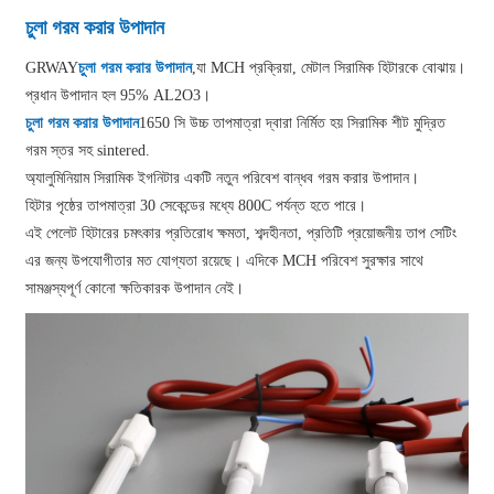
চুলা গরম করার উপাদান
GRWAY
চুলা গরম করার উপাদান
,যা MCH প্রক্রিয়া, মেটাল সিরামিক হিটারকে বোঝায়।
প্রধান উপাদান হল 95% AL2O3।
চুলা গরম করার উপাদান
1650 সি উচ্চ তাপমাত্রা দ্বারা নির্মিত হয় সিরামিক শীট মুদ্রিত
গরম স্তর সহ sintered.
অ্যালুমিনিয়াম সিরামিক ইগনিটার একটি নতুন পরিবেশ বান্ধব গরম করার উপাদান।
হিটার পৃষ্ঠের তাপমাত্রা 30 সেকেন্ডের মধ্যে 800C পর্যন্ত হতে পারে।
এই পেলেট হিটারের চমৎকার প্রতিরোধ ক্ষমতা, শব্দহীনতা, প্রতিটি প্রয়োজনীয় তাপ সেটিং
এর জন্য উপযোগীতার মত যোগ্যতা রয়েছে। এদিকে MCH পরিবেশ সুরক্ষার সাথে
সামঞ্জস্যপূর্ণ কোনো ক্ষতিকারক উপাদান নেই।