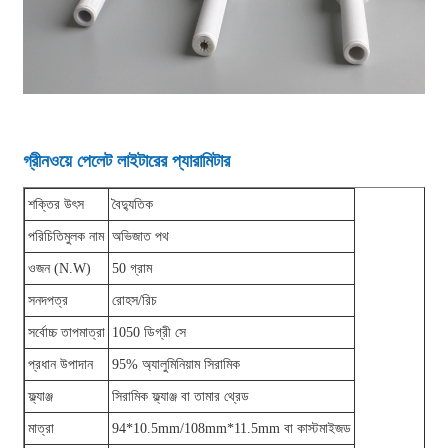
গ্রীনওয়ে পেলেট লাইটারের প্যারামিটার
শক্তির উৎস
বৈদ্যুতিক
পরিচিতিমুলক নাম
অভিজাত পথ
ওজন (N.W)
50 গ্রাম
সনদপত্র
রোহস/রিচ
সর্বোচ্চ তাপমাত্রা
1050 ডিগ্রী সে
প্রধান উপাদান
95% অ্যালুমিনিয়াম সিরামিক
ফ্ল্যাঞ্জ
সিরামিক ফ্ল্যাঞ্জ বা তামার থ্রেড
মাত্রা
94*10.5mm/108mm*11.5mm বা কাস্টমাইজড