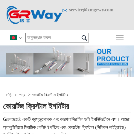

service@xmgrwy.com

প্রধান

>
বাড়ি
>
পণ্য
কোয়ার্টজ ক্রিস্টাল ইগনিটার
কোয়ার্টজ ক্রিস্টাল ইগনিটার
রেনওয়ে® একটি প্রস্তুতকারক এবং কারখানা
চীনে এস। আমরা
G
সিরামিক গুলি ইগনিটার
অ্যালুমিনিয়াম সিরামিক পেলিট ইগনিটার এবং কোয়ার্টজ ক্রিস্টাল (সিলিকন নাইট্রাইড)