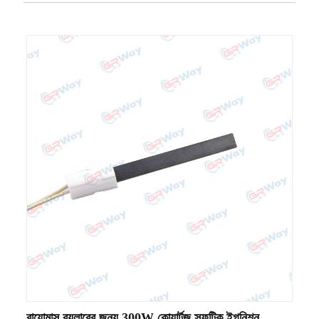
বায়োমাস বয়লারের জন্য 300W কোয়ার্টজ স্ফটিক ইগনিশন