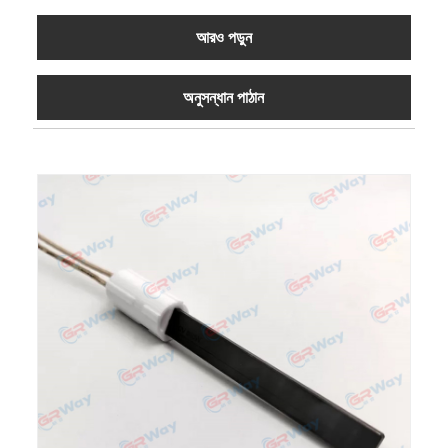
আরও পড়ুন
অনুসন্ধান পাঠান