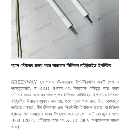
গ্যাস স্টোভের জন্য গরম সারফেস সিলিকন নাইট্রাইড ইগনিটার
GREENWAY হল গ্যাস হট-সারফেস ইগনিটারগুলির একটি পেশাদার
প্রস্তুতকারক, যা R&D, উত্পাদন এবং বিক্রয়কে একীভূত করে৷ গ্যাস
স্টোভের জন্য আমাদের গরম পৃষ্ঠের সিলিকন নাইট্রাইড ইগনিটারে সিলিকন
নাইট্রাইড উপাদান ব্যবহার করা হয়, যাতে দ্রুত গরম করা, উচ্চ তাপমাত্রা
প্রতিরোধ ক্ষমতা, দীর্ঘ জীবনকাল এবং স্থিতিশীল ইগনিশন রয়েছে, যা বিভিন্ন
গ্যাস-চালিত সরঞ্জামের জন্য উপযুক্ত করে তোলে। এটি সেকেন্ডের মধ্যে
1000–1200°C পৌঁছাতে পারে এবং AC12–240V অপারেশনকে সমর্থন
করে।