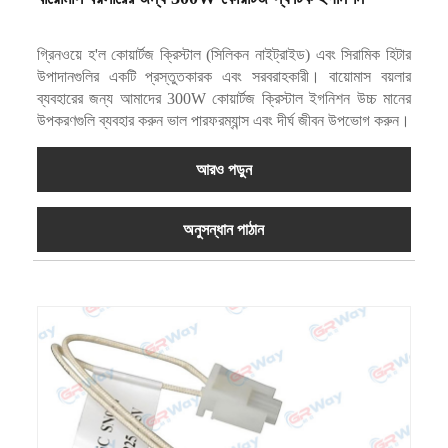
গ্রিনওয়ে হ'ল কোয়ার্টজ ক্রিস্টাল (সিলিকন নাইট্রাইড) এবং সিরামিক হিটার
উপাদানগুলির একটি প্রস্তুতকারক এবং সরবরাহকারী। বায়োমাস বয়লার
ব্যবহারের জন্য আমাদের 300W কোয়ার্টজ ক্রিস্টাল ইগনিশন উচ্চ মানের
উপকরণগুলি ব্যবহার করুন ভাল পারফরম্যান্স এবং দীর্ঘ জীবন উপভোগ করুন।
আরও পড়ুন
অনুসন্ধান পাঠান