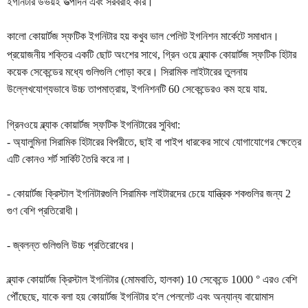
ইগনিটার উভয়ই উত্পাদন এবং সরবরাহ করি।
কালো কোয়ার্টজ স্ফটিক ইগনিটার
ক
পেলিট ইগনিশন মার্কেটে সমাধান।
হয়
খুব
ভাল
প্রয়োজনীয় শক্তির একটি ছোট অংশের সাথে, গ্রিন ওয়ে ব্ল্যাক কোয়ার্টজ স্ফটিক হিটার
কয়েক সেকেন্ডের মধ্যে গুলিগুলি পোড়া করে। সিরামিক লাইটারের তুলনায়
উল্লেখযোগ্যভাবে উচ্চ তাপমাত্রায়, ইগনিশনটি 60 সেকেন্ডেরও কম হয়ে যায়
.
গ্রিনওয়ে ব্ল্যাক কোয়ার্টজ স্ফটিক ইগনিটারের সুবিধা:
- অ্যালুমিনা সিরামিক হিটারের বিপরীতে, ছাই বা পাইপ ধারকের সাথে যোগাযোগের ক্ষেত্রে
এটি কোনও শর্ট সার্কিট তৈরি করে না।
- কোয়ার্টজ ক্রিস্টাল ইগনিটারগুলি সিরামিক লাইটারদের চেয়ে যান্ত্রিক শকগুলির জন্য 2
গুণ বেশি প্রতিরোধী।
- জ্বলন্ত গুলিগুলি উচ্চ প্রতিরোধের।
ব্ল্যাক কোয়ার্টজ ক্রিস্টাল ইগনিটার (মোমবাতি, হালকা) 10 সেকেন্ডে 1000 ° এরও বেশি
পৌঁছেছে, যাকে বলা হয় কোয়ার্টজ ইগনিটার হ'ল পেললেট এবং অন্যান্য বায়োমাস