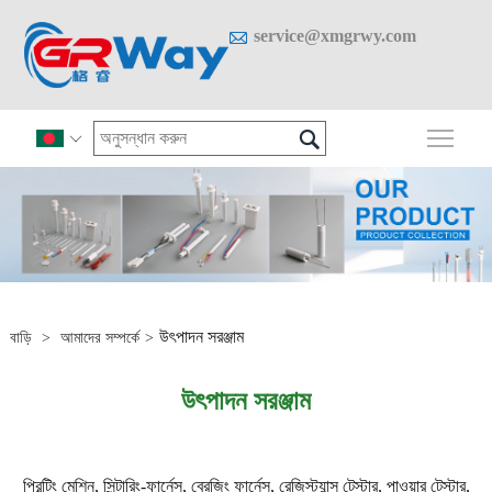

service@xmgrwy.com

প্রধান

উৎপাদন সরঞ্জাম
বাড়ি
>
আমাদের সম্পর্কে
>
উৎপাদন সরঞ্জাম
প্রিন্টিং মেশিন, সিন্টারিং-ফার্নেস, ব্রেজিং ফার্নেস, রেজিস্ট্যান্স টেস্টার, পাওয়ার টেস্টার,