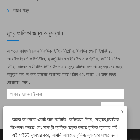
আরও পড়ুন
মূল্য তালিকা জন্য অনুসন্ধান
আমাদের পণ্যগুলি যেমন সিরামিক হিটিং এলিমেন্টস, সিরামিক পেলেট ইগনিটার,
কোয়ার্টজ ক্রিস্টাল ইগনিটার, অ্যালুমিনিয়াম নাইট্রাইড সাবস্ট্রেটস, ব্যাটারি চালিত
হিটার, সিলিকন নাইট্রাইড হিটার উপাদান বা মূল্য তালিকা সম্পর্কে অনুসন্ধানের জন্য,
অনুগ্রহ করে আপনার ইমেলটি আমাদের কাছে পাঠান এবং আমরা 24 ঘন্টার মধ্যে
যোগাযোগ করব .
X
আমরা আপনাকে একটি ভাল ব্রাউজিং অভিজ্ঞতা দিতে, সাইটের ট্র্যাফিক
বিশ্লেষণ করতে এবং সামগ্রী ব্যক্তিগতকৃত করতে কুকিজ ব্যবহার করি।
এই সাইটটি ব্যবহার করে, আপনি আমাদের কুকিজ ব্যবহারে সম্মত হন।
কপিরাইট © 2022 জিয়ামেন গ্রিন ওয়ে ইলেকট্রনিক টেকনোলজি
Links
Sitemap