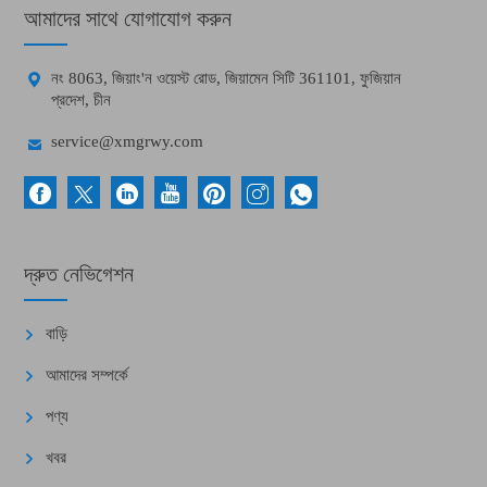
আমাদের সাথে যোগাযোগ করুন

নং 8063, জিয়াং'ন ওয়েস্ট রোড, জিয়ামেন সিটি 361101, ফুজিয়ান
প্রদেশ, চীন

service@xmgrwy.com
দ্রুত নেভিগেশন
বাড়ি
আমাদের সম্পর্কে
পণ্য
খবর