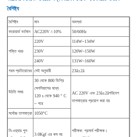
বৈশিষ্ট্য
বৈশিষ্ট্য
মান
অবস্থা
ফরোয়ার্ড বর্তমান
AC220V /-10%
50/60Hz
220V
114W~134W
শক্তি খরচ
230V
120W~150W
240V
131W~160W
গরম প্রতিরোধের
সেই অনুযায়ী
23â±2â
30 থেকে 800 ডিগ্রি
সেলসিয়াসের মধ্যে
উঠতি সময়
AC 220V এবং 23â±2âপরিবেশ
120 s থেকে 940 ° C
তাপমাত্রায় প্রয়োগ করা হয়
~ পরে
সর্বোচ্চ তাপমাত্রা
1050°C
নি-ওয়্যার পুল
পরীক্ষক: প্রসার্য পরীক্ষক।
3.0Kgf এর কম নয়