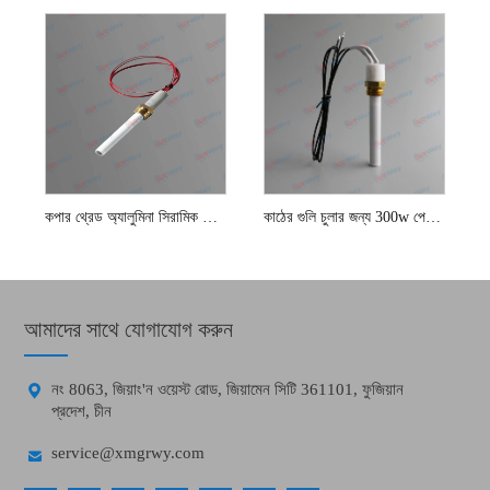
কপার থ্রেড অ্যালুমিনা সিরামিক পেলেট ইগনিটার
কাঠের গুলি চুলার জন্য 300w পেলেট ইগনিশন
আমাদের সাথে যোগাযোগ করুন

নং 8063, জিয়াং'ন ওয়েস্ট রোড, জিয়ামেন সিটি 361101, ফুজিয়ান
প্রদেশ, চীন

service@xmgrwy.com