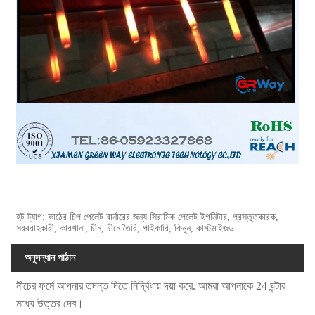
হট ট্যাগ: কাঠের চিপ পেলেট বার্নারের জন্য সিরামিক পেলেট ইগনিটার, প্রস্তুতকারক,
সরবরাহকারী, কারখানা, চীন, চীনে তৈরি, পাইকারি, কিনুন, কাস্টমাইজড
অনুসন্ধান পাঠান
নীচের ফর্মে আপনার তদন্ত দিতে নির্দ্বিধায় দয়া করে. আমরা আপনাকে 24 ঘন্টার
মধ্যে উত্তর দেব।