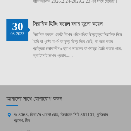
সার্টিফিকেশন 2026.2.24-2029.2.23 এর সাথে পেয়েছে।
30
সিরামিক হিটিং কয়েল বনাম তুলো কয়েল
08-2023
সিরামিক কয়েল একটি বিশেষ পরিশোধিত ছিদ্রযুক্ত সিরামিক দিয়ে
তৈরি যা পৃষ্ঠের অগণিত ক্ষুদ্র ছিদ্র দিয়ে তৈরি, যা গরম করার
প্রক্রিয়া চলাকালীনও ভ্যাপ অয়েলের তাপমাত্রা তৈরি করতে পারে,
অ্যাটোমাইজেশন প্রভাব......
আমাদের সাথে যোগাযোগ করুন

নং 8063, জিয়াং'ন ওয়েস্ট রোড, জিয়ামেন সিটি 361101, ফুজিয়ান
প্রদেশ, চীন