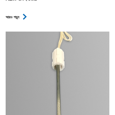

আরও পড়ুন