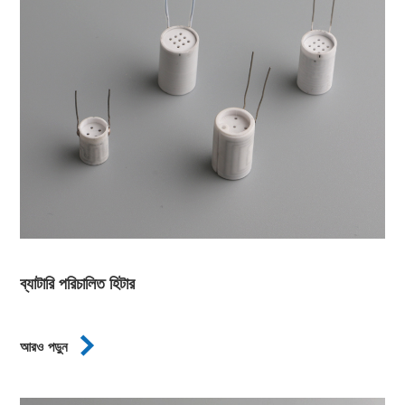
ব্যাটারি পরিচালিত হিটার

আরও পড়ুন