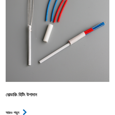
সোল্ডারিং হিটিং উপাদান

আরও পড়ুন