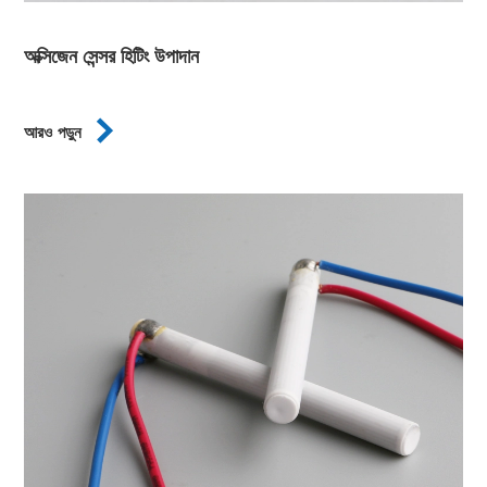
অক্সিজেন সেন্সর হিটিং উপাদান

আরও পড়ুন