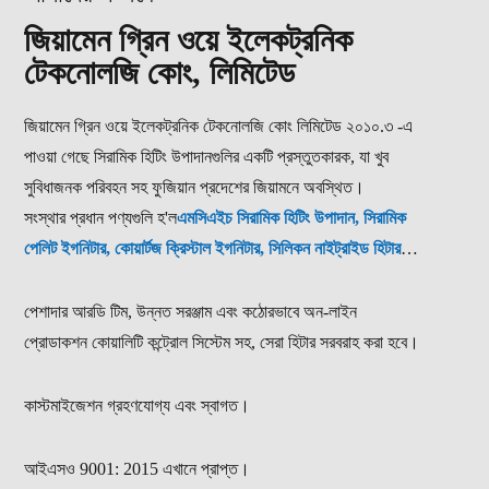
জিয়ামেন গ্রিন ওয়ে ইলেকট্রনিক
টেকনোলজি কোং, লিমিটেড
জিয়ামেন গ্রিন ওয়ে ইলেকট্রনিক টেকনোলজি কোং লিমিটেড ২০১০.৩ -এ
পাওয়া গেছে সিরামিক হিটিং উপাদানগুলির একটি প্রস্তুতকারক, যা খুব
সুবিধাজনক পরিবহন সহ ফুজিয়ান প্রদেশের জিয়ামনে অবস্থিত।
সংস্থার প্রধান পণ্যগুলি হ'ল
এমসিএইচ সিরামিক হিটিং উপাদান, সিরামিক
পেলিট ইগনিটার, কোয়ার্টজ ক্রিস্টাল ইগনিটার, সিলিকন নাইট্রাইড হিটার
এবং মাইক্রো ব্যাটারি পরিচালিত হিটার
। আমরা গ্রাহকের বিভিন্ন চাহিদা
মেটাতে কাস্টমাইজড পরিষেবাগুলিও সরবরাহ করি;
পেশাদার আরডি টিম, উন্নত সরঞ্জাম এবং কঠোরভাবে অন-লাইন
প্রোডাকশন কোয়ালিটি কন্ট্রোল সিস্টেম সহ, সেরা হিটার সরবরাহ করা হবে।
কাস্টমাইজেশন গ্রহণযোগ্য এবং স্বাগত।
আইএসও 9001: 2015 এখানে প্রাপ্ত।