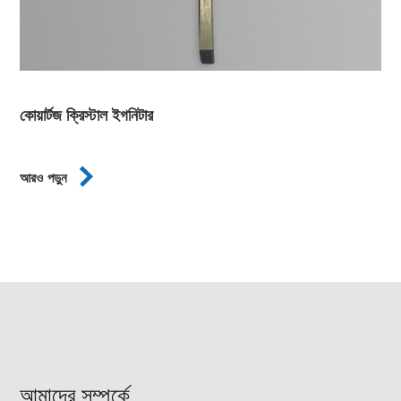
কোয়ার্টজ ক্রিস্টাল ইগনিটার

আরও পড়ুন
আমাদের সম্পর্কে