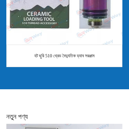
হট ছুরি 510 থ্রেড বৈদ্যুতিক ড্যাব সরঞ্জাম
নতুন পণ্য