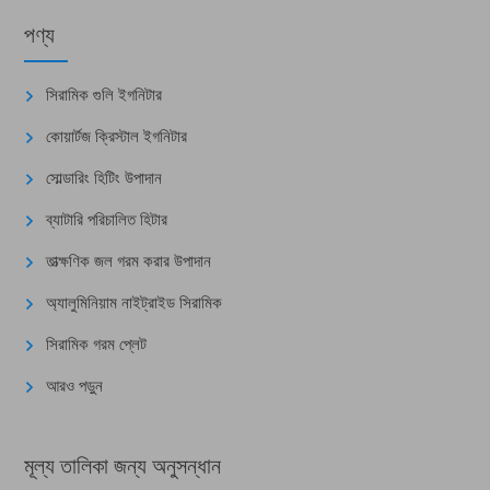
পণ্য
সিরামিক গুলি ইগনিটার
কোয়ার্টজ ক্রিস্টাল ইগনিটার
সোল্ডারিং হিটিং উপাদান
ব্যাটারি পরিচালিত হিটার
তাত্ক্ষণিক জল গরম করার উপাদান
অ্যালুমিনিয়াম নাইট্রাইড সিরামিক
সিরামিক গরম প্লেট
আরও পড়ুন
মূল্য তালিকা জন্য অনুসন্ধান