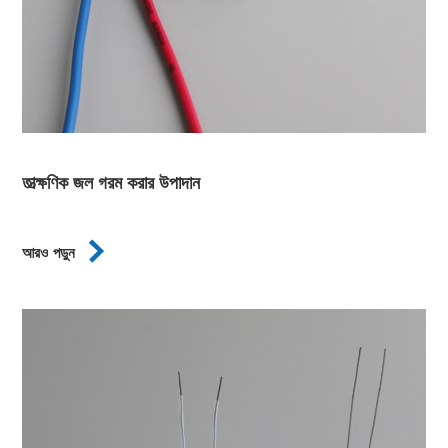
তাত্ক্ষণিক জল গরম করার উপাদান

আরও পড়ুন