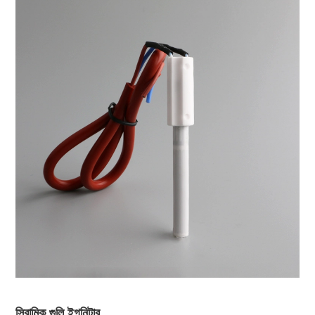
সিরামিক গুলি ইগনিটার