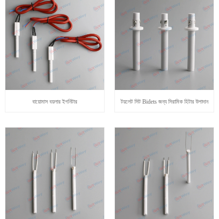
বায়োমাস বয়লার ইগনিটার
টয়লেট সিট Bidets জন্য সিরামিক হিটার উপাদান