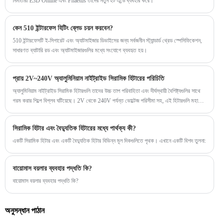
নির্মাতারা E3D Online এবং Phaetus তাদের নতুন হট এন্ডে ব্যবহার করে।
কেন 510 ইন্টারফেস হিটিং ব্লেড চয়ন করবেন?
510 ইন্টারফেসটি ই-সিগারেট এবং অ্যাটমাইজার ডিভাইসের জন্য সর্বজনীন স্ট্যান্ডার্ড থ্রেড স্পেসিফিকেশন,
সাধারণত ব্যাটারি রড এবং অ্যাটমাইজারগুলির মধ্যে সংযোগে ব্যবহৃত হয়।
প্রায় 2V~240V অ্যালুমিনিয়াম নাইট্রাইড সিরামিক হিটারের পরিচিতি
অ্যালুমিনিয়াম নাইট্রাইড সিরামিক হিটারগুলি তাদের উচ্চ তাপ পরিবাহিতা এবং দীর্ঘস্থায়ী বৈশিষ্ট্যগুলির সাথে
গরম করার শিল্পে বিপ্লব ঘটিয়েছে। 2V থেকে 240V পর্যন্ত ভোল্টেজ পরিসীমা সহ, এই হিটারগুলি মহাকাশ
থেকে খাদ্য প্রক্রিয়াকরণ পর্যন্ত শিল্পগুলির জন্য পছন্দের হয়ে উঠেছে৷
সিরামিক হিটার এবং বৈদ্যুতিক হিটারের মধ্যে পার্থক্য কী?
একটি সিরামিক হিটার এবং একটি বৈদ্যুতিক হিটার বিভিন্ন মূল দিকগুলিতে পৃথক। এখানে একটি বিশদ তুলনা:
বায়োমাস বয়লার ব্যবহার পদ্ধতি কি?
বায়োমাস বয়লার ব্যবহার পদ্ধতি কি?
অনুসন্ধান পাঠান