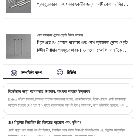
প্রস্তুতকারক এবং সরবরাহকারীর জন্য একটি পেশাদার সিরামিক
গরম করার উপাদান। আমরা 10 বছরেরও বেশি সময় ধরে গরম
করার উপাদান সমাধানগুলিতে বিশেষায়িত হয়েছি। আমাদের
বিদ্যমান গরম করার উপাদানগুলি ছাড়াও, আমরা আমাদের
নিজস্ব R-এর সহায়তায় গ্রাহকদের অঙ্কন বা নমুনা অনুসারে
বোশ ল্যাম্বদা সেন্সর প্লেট হিটার উপাদান
গ্রাহকদের বিভিন্ন চাহিদা মেটাতে কাস্টমাইজড গরম করার
গ্রিনওয়ে ® একজন পাইকার এবং বোশ ল্যাম্বদা সেন্সর প্লেট
উপাদান সমাধান এবং পরিষেবা সরবরাহ করি।
হিটার উপাদান প্রস্তুতকারক। ডেনসো, ডেলফি, এনটিকে এবং
এনজিকে অক্সিজেন ল্যাম্বডা সেন্সর আমাদের কাছ থেকে পাওয়া
যায়। অক্সিজেন সেন্সরগুলি গাড়ির এক্সস্ট স্ট্রিমে থাকা
সম্পর্কিত ব্লগ
রিভিউ
অক্সিজেনের পরিমাণ নিরীক্ষণের জন্য ডিজাইন করা হয়েছে,
অন্যদিকে সিরামিক হিটার ও 2 সেন্সরে গুরুত্বপূর্ণ ভূমিকা পালন
করে।
বিডেটদের জন্য গরম করার উপাদান: বাথরুম আরামে উদ্ভাবন
Bidets পশ্চিমা বিশ্বের ট্র্যাকশন অনেক অর্জন করা হয়েছে. প্রাথমিকভাবে, বিডেটগুলিকে একটি বিলাসবহুল
আইটেম হিসাবে দেখা হত যা শুধুমাত্র কয়েকজনের সামর্থ্য ছিল। যাইহোক, সময় পরিবর্তিত হয়েছে, এবং
বিডেটগুলি অনেক পরিবারে একটি সাধারণ জিনিস হয়ে উঠেছে। Bidets বিভিন্ন সুবিধার সাথে আসে যেমন
উন্নত ব্যক্তিগত স্বাস্থ্যবিধি, পরিবেশ-বান্ধবতা, এবং সময়ের সাথে সাথে খরচ-কার্যকারিতা।
3D প্রিন্টার সিরামিক রিং হিটারের প্রয়োগ এবং সুবিধা?
একটি নতুন গরম করার পদ্ধতি হিসাবে, সিরামিক গরম করার টিউবগুলি বিশ্ববিখ্যাত 3D প্রিন্টার আনুষাঙ্গিক