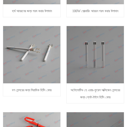
হার্ব আয়রনের জন্য গরম করার উপাদান
100W সোল্ডারিং আয়রন গরম করার উপাদান
বশ সেন্সরের জন্য সিরামিক হিটিং কোর
অটোমোটিভ হে এয়ার-ফুয়েল অক্সিজেন সেন্সরের
জন্য প্লেট-টাইপ হিটিং কোর