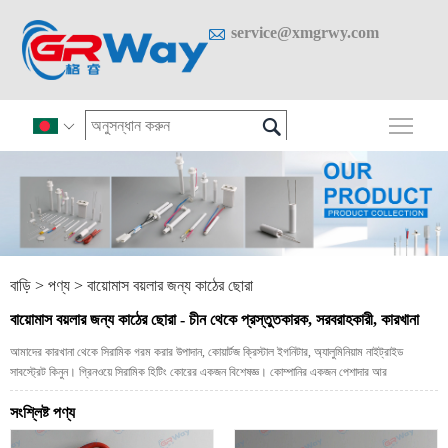

service@xmgrwy.com

প্রধান

বাড়ি
>
পণ্য
>
বায়োমাস বয়লার জন্য কাঠের ছোরা
বায়োমাস বয়লার জন্য কাঠের ছোরা - চীন থেকে প্রস্তুতকারক, সরবরাহকারী, কারখানা
আমাদের কারখানা থেকে সিরামিক গরম করার উপাদান, কোয়ার্টজ ক্রিস্টাল ইগনিটার, অ্যালুমিনিয়াম নাইট্রাইড
সাবস্ট্রেট কিনুন। গ্রিনওয়ে সিরামিক হিটিং কোরের একজন বিশেষজ্ঞ। কোম্পানির একজন পেশাদার আর
সংশ্লিষ্ট পণ্য