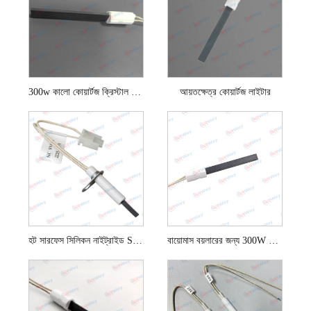
300w কালো কোয়ার্টজ ক্রিস্টাল ইগনিটার
আয়তক্ষেত্র কোয়ার্টজ লাইটার
হট সারফেস সিলিকন নাইট্রাইড Si3n4 সুইমিং পুলগুলির জন্য ইগনিটার
বায়োমাস বয়লারের জন্য 300W কোয়ার্টজ স্ফটিক ইগনিশন