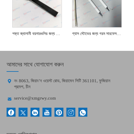
শক্ত জ্বালানী বয়লারগুলির জন্য উচ্চ তাপমাত্রা সিক হিটিং উপাদান
গ্যাস স্টোভের জন্য গরম সারফেস সিলিকন নাইট্রাইড ইগনিটার
আমাদের সাথে যোগাযোগ করুন

নং 8063, জিয়াং'ন ওয়েস্ট রোড, জিয়ামেন সিটি 361101, ফুজিয়ান
প্রদেশ, চীন

service@xmgrwy.com