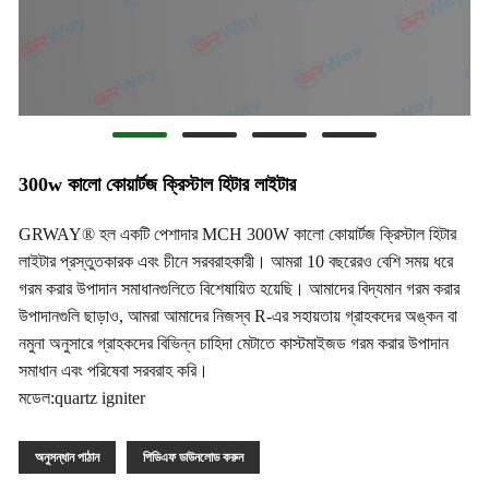
300w কালো কোয়ার্টজ ক্রিস্টাল হিটার লাইটার
GRWAY® হল একটি পেশাদার MCH 300W কালো কোয়ার্টজ ক্রিস্টাল হিটার
লাইটার প্রস্তুতকারক এবং চীনে সরবরাহকারী। আমরা 10 বছরেরও বেশি সময় ধরে
গরম করার উপাদান সমাধানগুলিতে বিশেষায়িত হয়েছি। আমাদের বিদ্যমান গরম করার
উপাদানগুলি ছাড়াও, আমরা আমাদের নিজস্ব R-এর সহায়তায় গ্রাহকদের অঙ্কন বা
নমুনা অনুসারে গ্রাহকদের বিভিন্ন চাহিদা মেটাতে কাস্টমাইজড গরম করার উপাদান
সমাধান এবং পরিষেবা সরবরাহ করি।
মডেল:quartz igniter
অনুসন্ধান পাঠান
পিডিএফ ডাউনলোড করুন