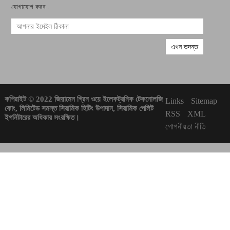
যোগাযোগ করব .
কপিরাইট © 2022 জিয়ামেন গ্রিন ওয়ে ইলেকট্রনিক টেকনোলজি
Links
Sitemap
কোং, লিমিটেড সমস্ত সিরামিক হিটিং উপাদান, সিরামিক পেলিট
RSS
XML
ইগনিটারের অধিকার সংরক্ষিত।
গোপনীয়তা নীতি