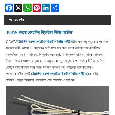
Facebook
X
WhatsApp
Pinterest
LinkedIn
Share
পণ্যের বর্ণনা
300W কালো কোয়ার্টজ ক্রিস্টাল হিটার লাইটার
GRWAY
300W কালো কোয়ার্টজ ক্রিস্টাল হিটার লাইটার
চীন মধ্যে প্রস্তুতকারকের এবং
সরবরাহকারী. আমরা 10 বছরেরও বেশি সময় ধরে গরম করার উপাদান সমাধানগুলিতে
বিশেষায়িত হয়েছি। আমাদের বিদ্যমান গরম করার উপাদানগুলি ছাড়াও, আমরা আমাদের
নিজস্ব R-এর সহায়তায় গ্রাহকদের অঙ্কন বা নমুনা অনুসারে গ্রাহকদের বিভিন্ন চাহিদা
মেটাতে কাস্টমাইজড গরম করার উপাদান সমাধান এবং পরিষেবা সরবরাহ করি।
কালো কোয়ার্টজ স্ফটিক
300W কালো কোয়ার্টজ ক্রিস্টাল হিটার লাইটার
(মোমবাতি,
লাইটার), নতুন প্রজন্মকে "ভলকানো এবং নাইট্রো"ও বলা হয়