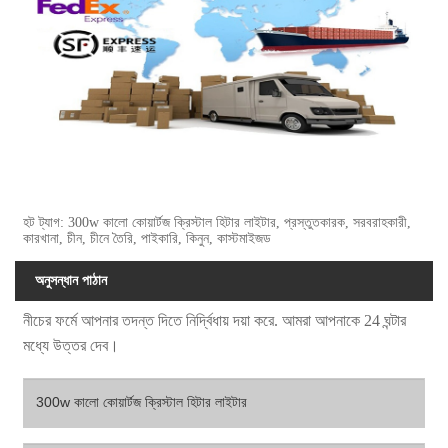
হট ট্যাগ: 300w কালো কোয়ার্টজ ক্রিস্টাল হিটার লাইটার, প্রস্তুতকারক, সরবরাহকারী,
কারখানা, চীন, চীনে তৈরি, পাইকারি, কিনুন, কাস্টমাইজড
অনুসন্ধান পাঠান
নীচের ফর্মে আপনার তদন্ত দিতে নির্দ্বিধায় দয়া করে. আমরা আপনাকে 24 ঘন্টার
মধ্যে উত্তর দেব।