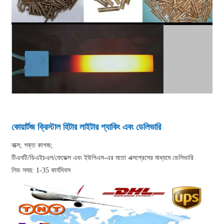
কোয়ার্টজ ক্রিস্টাল হিটার লাইটার প্যাকিং এবং ডেলিভারি
বাক্স; শক্ত কাগজ;
টিএনটি/ডিএইচএল/ফেডেক্স এবং ইউপিএস-এর মতো এক্সপ্রেসের মাধ্যমে ডেলিভারি
লিড সময়: 1-35 কার্যদিবস