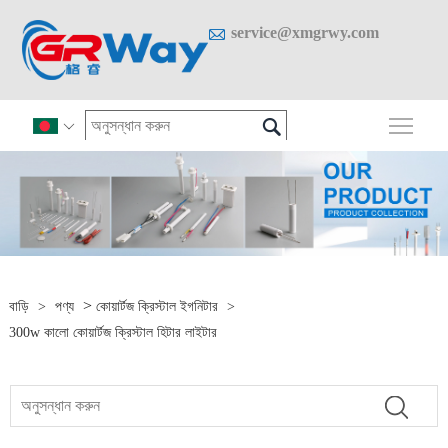

service@xmgrwy.com

প্রধান

>
বাড়ি
>
পণ্য
কোয়ার্টজ ক্রিস্টাল ইগনিটার
>
300w কালো কোয়ার্টজ ক্রিস্টাল হিটার লাইটার