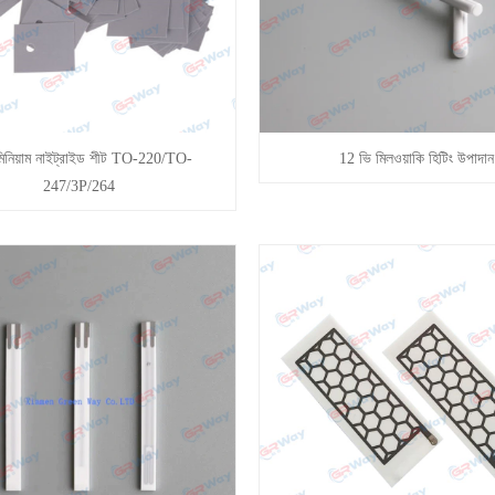
ুমিনিয়াম নাইট্রাইড শীট TO-220/TO-
12 ভি মিলওয়াকি হিটিং উপাদান
247/3P/264