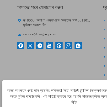
আমাদের সাথে যোগাযোগ করুন
দ্

নং 8063, জিয়াং'ন ওয়েস্ট রোড, জিয়ামেন সিটি 361101,
ফুজিয়ান প্রদেশ, চীন

service@xmgrwy.com
আমরা আপনাকে একটি ভাল ব্রাউজিং অভিজ্ঞতা দিতে, সাইটের ট্র্যাফিক বিশ্লেষণ করত
করতে কুকিজ ব্যবহার করি। এই সাইটটি ব্যবহার করে, আপনি আমাদের কুকিজ ব্যব
নীতি