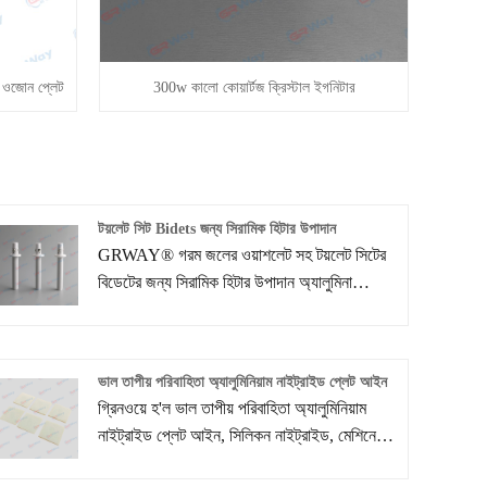
িক ওজোন প্লেট
300w কালো কোয়ার্টজ ক্রিস্টাল ইগনিটার
টয়লেট সিট Bidets জন্য সিরামিক হিটার উপাদান
GRWAY® গরম জলের ওয়াশলেট সহ টয়লেট সিটের
বিডেটের জন্য সিরামিক হিটার উপাদান অ্যালুমিনা
হিটারগুলি বিডেট-টয়লেটগুলির জন্য জল গরম করতে
ব্যবহৃত হয়।
ভাল তাপীয় পরিবাহিতা অ্যালুমিনিয়াম নাইট্রাইড প্লেট আইন
গ্রিনওয়ে হ'ল ভাল তাপীয় পরিবাহিতা অ্যালুমিনিয়াম
নাইট্রাইড প্লেট আইন, সিলিকন নাইট্রাইড, মেশিনেবল
সিরামিকের একটি প্রস্তুতকারক এবং সরবরাহকারী।