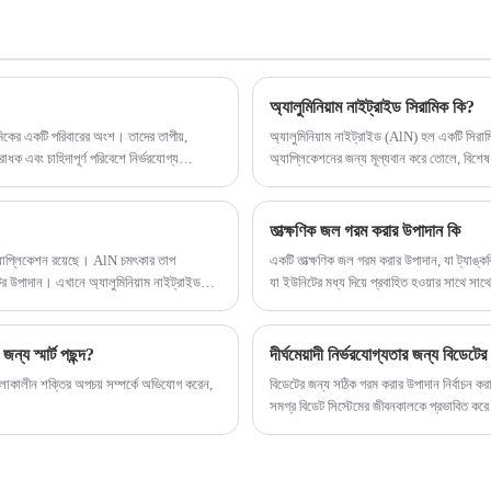
অ্যালুমিনিয়াম নাইট্রাইড সিরামিক কি?
িরামিকের একটি পরিবারের অংশ। তাদের তাপীয়,
অ্যালুমিনিয়াম নাইট্রাইড (AlN) হল একটি সিরামিক
রোধক এবং চাহিদাপূর্ণ পরিবেশে নির্ভরযোগ্য
অ্যাপ্লিকেশনের জন্য মূল্যবান করে তোলে, বিশেষ ক
অ্যালুমিনিয়াম নাইট্রাইড সিরামিকের কিছু মূল বৈশিষ
তাত্ক্ষণিক জল গরম করার উপাদান কি
 অ্যাপ্লিকেশন রয়েছে। AlN চমৎকার তাপ
একটি তাত্ক্ষণিক জল গরম করার উপাদান, যা ট্যাঙ্ক
াক্টর উপাদান। এখানে অ্যালুমিনিয়াম নাইট্রাইড
যা ইউনিটের মধ্য দিয়ে প্রবাহিত হওয়ার সাথে স
হিটারগুলির বিপরীতে যা একটি ট্যাঙ্কে প্রচুর পরিম
মধ্য দিয়ে যাওয়ার সাথে সাথে জলকে সরাসরি গর
্য স্মার্ট পছন্দ?
দীর্ঘমেয়াদী নির্ভরযোগ্যতার জন্য বিডে
 চলাকালীন শক্তির অপচয় সম্পর্কে অভিযোগ করেন,
বিডেটের জন্য সঠিক গরম করার উপাদান নির্বাচন করা শ
সমগ্র বিডেট সিস্টেমের জীবনকালকে প্রভাবিত করে
উপাদান কাজ করে, বিভিন্ন প্রযুক্তির তুলনা করে, 
ভিত্তি করে ব্যবহারিক টিপস শেয়ার করে। আপনি ব
দীর্ঘমেয়াদী সিদ্ধান্ত নিতে সাহায্য করবে।