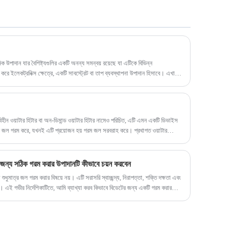
আপনাকে সন্তোষজনক অভিজ্ঞতা আনতে আমাদের
একটি পেশাদার পরিষেবা দল রয়েছে।
 উপাদান যার বৈশিষ্ট্যগুলির একটি অনন্য সমন্বয় রয়েছে যা এটিকে বিভিন্ন
রে ইলেকট্রনিক্স ক্ষেত্রে, একটি সাবস্ট্রেট বা তাপ ব্যবস্থাপনা উপাদান হিসাবে। এখানে
্ট্য এবং ব্যবহার রয়েছে:
বিহীন ওয়াটার হিটার বা অন-ডিমান্ড ওয়াটার হিটার নামেও পরিচিত, এটি এমন একটি ডিভাইস
াথে জল গরম করে, যখনই এটি প্রয়োজন হয় গরম জল সরবরাহ করে। প্রথাগত ওয়াটার
াণে জল সঞ্চয় করে এবং ক্রমাগত গরম করে, তাত্ক্ষণিক ওয়াটার হিটারগুলি গরম করার উপাদানের
ম করে।
টের জন্য সঠিক গরম করার উপাদানটি কীভাবে চয়ন করবেন
ুধুমাত্র জল গরম করার বিষয়ে নয়। এটি সরাসরি স্বাচ্ছন্দ্য, নিরাপত্তা, শক্তি দক্ষতা এবং
। এই গভীর নির্দেশিকাটিতে, আমি ব্যাখ্যা করব কিভাবে বিডেটের জন্য একটি গরম করার
মূল নির্বাচনের মানদণ্ড হাইলাইট করে এবং বাস্তব উত্পাদন এবং প্রয়োগের অভিজ্ঞতার উপর
িডেট ব্র্যান্ড, OEM ক্রেতা বা পণ্য ডিজাইনার হোন না কেন, এই নিবন্ধটি আপনাকে