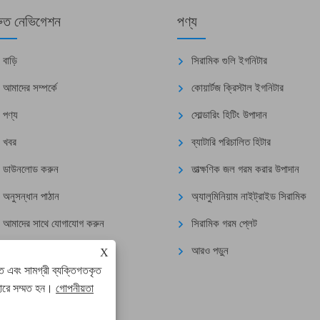
রুত নেভিগেশন
পণ্য
বাড়ি
সিরামিক গুলি ইগনিটার
আমাদের সম্পর্কে
কোয়ার্টজ ক্রিস্টাল ইগনিটার
পণ্য
সোল্ডারিং হিটিং উপাদান
খবর
ব্যাটারি পরিচালিত হিটার
ডাউনলোড করুন
তাত্ক্ষণিক জল গরম করার উপাদান
অনুসন্ধান পাঠান
অ্যালুমিনিয়াম নাইট্রাইড সিরামিক
আমাদের সাথে যোগাযোগ করুন
সিরামিক গরম প্লেট
আরও পড়ুন
X
ে এবং সামগ্রী ব্যক্তিগতকৃত
হারে সম্মত হন।
গোপনীয়তা