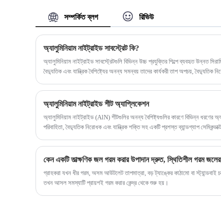
করে বিভিন্ন ধরণের গরম করার উপাদান তৈরি করতে
পারি। হট এয়ার গান পণ্যগুলির জন্য উচ্চ ক্ষমতার
সম্পর্কিত ব্লগ
রিভিউ
সিরামিক হিটিং এলিমেন্টের ভোল্টেজ, শক্তি এবং মাপ
কাস্টমাইজ করা যেতে পারে।
অ্যালুমিনিয়াম নাইট্রাইড সাবস্ট্রেট কি?
অ্যালুমিনিয়াম নাইট্রাইড সাবস্ট্রেটগুলি বিভিন্ন উচ্চ প্রযুক্তির শিল্পে ব্যবহৃত উন্নত স
বৈদ্যুতিক এবং যান্ত্রিক বৈশিষ্ট্যের অনন্য সমন্বয় তাদের কার্যকরী তাপ অপচয়, বৈদ্যুতিক নি
কর্মক্ষমতা প্রয়োজন এমন অ্যাপ্লিকেশনগুলিতে মূল্যবান করে তোলে।
অ্যালুমিনিয়াম নাইট্রাইড শীট অ্যাপ্লিকেশন
অ্যালুমিনিয়াম নাইট্রাইড (AlN) শীটগুলির অনন্য বৈশিষ্ট্যগুলির কারণে বিভিন্ন ধরণের
পরিবাহিতা, বৈদ্যুতিক নিরোধক এবং যান্ত্রিক শক্তি সহ একটি প্রশস্ত ব্যান্ডগ্যাপ সেমিকন্ড
শীটগুলির কিছু অ্যাপ্লিকেশন রয়েছে:
কেন একটি তাত্ক্ষণিক জল গরম করার উপাদান দ্রুত, স্থিতিশীল গরম জলের জন
গ্রাহকরা যখন ধীর গরম, অসম আউটলেট তাপমাত্রা, বড় ট্যাঙ্কের কাঠামো বা স্ট্যান্ডবাই
তখন আসল সমস্যাটি প্রায়শই গরম করার কেন্দ্র থেকে শুরু হয়।