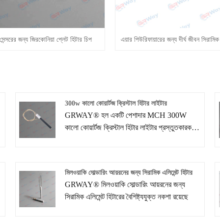
সেন্সরের জন্য জিরকোনিয়া প্লেট হিটার চিপ
এয়ার পিউরিফায়ারের জন্য দীর্ঘ জীবন সিরাম
300w কালো কোয়ার্টজ ক্রিস্টাল হিটার লাইটার
GRWAY® হল একটি পেশাদার MCH 300W
কালো কোয়ার্টজ ক্রিস্টাল হিটার লাইটার প্রস্তুতকারক
এবং চীনে সরবরাহকারী। আমরা 10 বছরেরও বেশি সময়
ধরে গরম করার উপাদান সমাধানগুলিতে বিশেষায়িত
হয়েছি। আমাদের বিদ্যমান গরম করার উপাদানগুলি
মিলওয়াকি সোল্ডারিং আয়রনের জন্য সিরামিক এলিমেন্ট হিটার
ছাড়াও, আমরা আমাদের নিজস্ব R-এর সহায়তায়
GRWAY® মিলওয়াকি সোল্ডারিং আয়রনের জন্য
গ্রাহকদের অঙ্কন বা নমুনা অনুসারে গ্রাহকদের বিভিন্ন
র
সিরামিক এলিমেন্ট হিটারের বৈশিষ্ট্যযুক্ত নকশা রয়েছে
চাহিদা মেটাতে কাস্টমাইজড গরম করার উপাদান সমাধান
এবং পরিষেবা সরবরাহ করি।