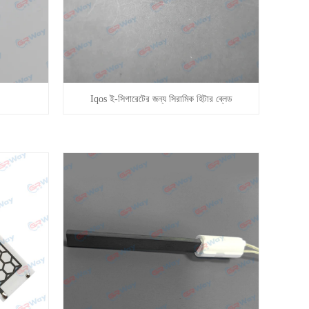
Iqos ই-সিগারেটের জন্য সিরামিক হিটার ব্লেড