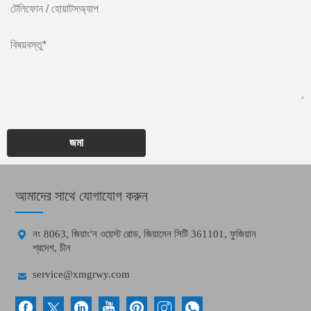
জমা
আমাদের সাথে যোগাযোগ করুন

নং 8063, জিয়াং'ন ওয়েস্ট রোড, জিয়ামেন সিটি 361101, ফুজিয়ান
প্রদেশ, চীন

service@xmgrwy.com