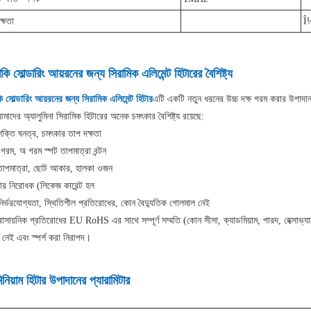
ুক্ষতা
Î
কি সোল্ডারিং আয়রনের জন্য সিরামিক এলিমেন্ট হিটারের বৈশিষ্ট্য
ি সোল্ডারিং আয়রনের জন্য সিরামিক এলিমেন্ট হিটার
এটি একটি নতুন ধরনের উচ্চ দক্ষ গরম করার উপাদ
াদের অ্যালুমিনা সিরামিক হিটারের অনেক চমৎকার বৈশিষ্ট্য রয়েছে:
শক্তি ঘনত্ব, চমৎকার তাপ দক্ষতা
 গরম, অ গরম স্পট তাপমাত্রা বন্টন
 তাপমাত্রা, ছোট আকার, হালকা ওজন
ার নিরোধক (লিকেজ কারেন্ট হল
নির্ভরযোগ্যতা, স্থিতিশীল প্রতিরোধের, কোন বৈদ্যুতিক গোলমাল নেই
াসায়নিক প্রতিরোধের EU RoHS এর সাথে সম্পূর্ণ সম্মতি (কোন সীসা, ক্যাডমিয়াম, পারদ, হেক্সাভ্যালে
র্জ নেই এবং স্পর্শ করা নিরাপদ।
িনিয়াম হিটার উপাদানের প্যারামিটার