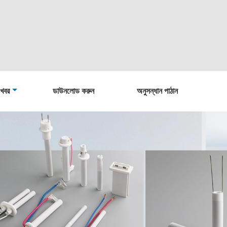
খবর
ডাউনলোড করুন
অনুসন্ধান পাঠান