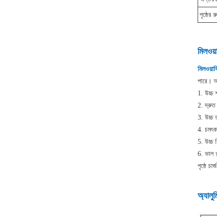
পৃষ্ঠের র
মিলওয়া
মিলওয়াক
পারে। আম
1. উচ্চ 
2. দ্রুত
3. উচ্চ
4. চমৎক
5. উচ্চ 
6. ভাল র
পৃষ্ঠে চা
অ্যালুম