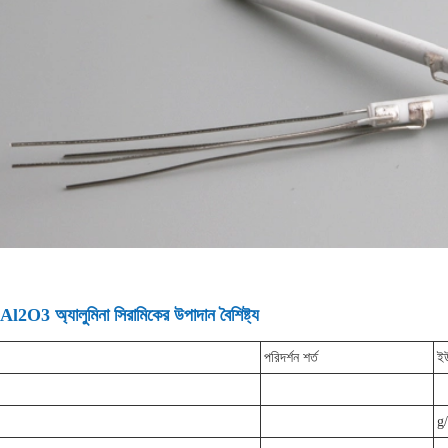
2O3 অ্যালুমিনা সিরামিকের উপাদান বৈশিষ্ট্য
পরিদর্শন শর্ত
ই
g