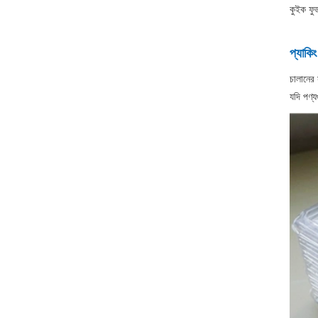
কুইক ফুড
প্যাকি
চালানের 
যদি পণ্য