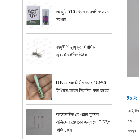
হট ছুরি 510 থ্রেড বৈদ্যুতিক ড্যাব
সরঞ্জাম
বহুমুখী ছিদ্রযুক্ত সিরামিক
অ্যাটোমাইজিং উইক
HB ভেষজ নির্যাস জন্য 18650
লিথিয়াম-আয়ন সিরামিক গরম কয়েল
95% Al
আইটেম
অটোমোটিভ হে এয়ার-ফুয়েল
রঙ
অক্সিজেন সেন্সরের জন্য প্লেট-টাইপ
হিটিং কোর
ঘনত্ব