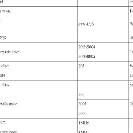
ষণ
্য আকার
Î
া
লোড 4.9N
জ
শক্তি
এ
20ï½500â
ম্প্রসারণ সহগ
1
20ï½800â
িবাহিতা
20â
W
ট তাপ
k
 শক্তি
কে
20â
প্রতিরোধকতা
300â
O
500â
ভিটি
1MHz
ক্ষতি স্পর্শক
1MHz