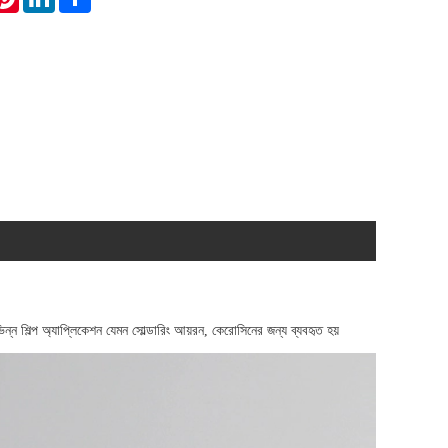
ন্ন শিল্প অ্যাপ্লিকেশন যেমন সোল্ডারিং আয়রন, কেরোসিনের জন্য ব্যবহৃত হয়