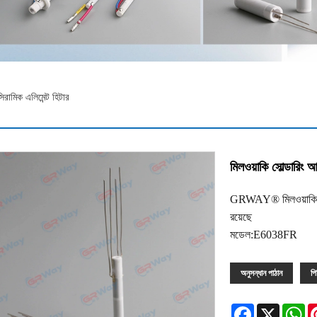
িরামিক এলিমেন্ট হিটার
মিলওয়াকি সোল্ডারিং আ
GRWAY® মিলওয়াকি সোল্ড
রয়েছে
মডেল:E6038FR
অনুসন্ধান পাঠান
প
Facebook
X
Wh