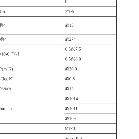
%
0
¼m
3ï½5
িপিএ
â¥15
মপিএ
â¥274
6.5ï½7.5
×10-6 মিমি/â
6.5ï½8.0
/(m·K)
â¥20.9
J/(kg·K)
â¥0.8
ভি/মিমি
â¥12
â¥1014
hm.cm
â¥1011
â¥109
9ï½10
â¤3×10-4