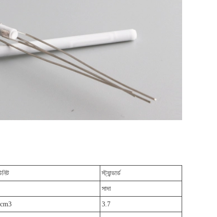
উনিট
স্ট্যান্ডার্ড
সাদা
/cm3
3.7