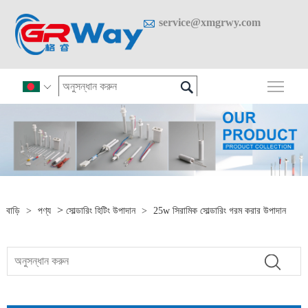

service@xmgrwy.com

প্রধান

>
বাড়ি
>
পণ্য
সোল্ডারিং হিটিং উপাদান
>
25w সিরামিক সোল্ডারিং গরম করার উপাদান