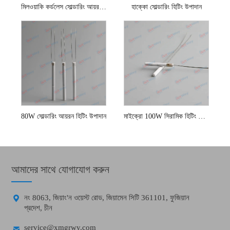
মিলওয়াকি কর্ডলেস সোল্ডারিং আয়রন হিটিং উপাদান
হাক্কো সোল্ডারিং হিটিং উপাদান
80W সোল্ডারিং আয়রন হিটিং উপাদান
মাইক্রো 100W সিরামিক হিটিং উপাদান
আমাদের সাথে যোগাযোগ করুন

নং 8063, জিয়াং'ন ওয়েস্ট রোড, জিয়ামেন সিটি 361101, ফুজিয়ান
প্রদেশ, চীন

service@xmgrwy.com