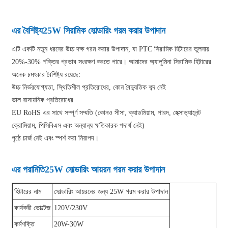
এর বৈশিষ্ট্য
25W সিরামিক সোল্ডারিং গরম করার উপাদান
এটি একটি নতুন ধরনের উচ্চ দক্ষ গরম করার উপাদান, যা PTC সিরামিক হিটারের তুলনায়
20%-30% শক্তির প্রভাব সংরক্ষণ করতে পারে। আমাদের অ্যালুমিনা সিরামিক হিটারের
অনেক চমৎকার বৈশিষ্ট্য রয়েছে:
উচ্চ নির্ভরযোগ্যতা, স্থিতিশীল প্রতিরোধের, কোন বৈদ্যুতিক শব্দ নেই
ভাল রাসায়নিক প্রতিরোধের
EU RoHS এর সাথে সম্পূর্ণ সম্মতি (কোনও সীসা, ক্যাডমিয়াম, পারদ, হেক্সাভ্যালেন্ট
ক্রোমিয়াম, পিসিবিএস এবং অন্যান্য ক্ষতিকারক পদার্থ নেই)
পৃষ্ঠে চার্জ নেই এবং স্পর্শ করা নিরাপদ।
এর পরামিতি
25W সোল্ডারিং আয়রন গরম করার উপাদান
হিটারের নাম
সোল্ডারিং আয়রনের জন্য 25W গরম করার উপাদান
কার্যকরী ভোল্টেজ
120V/230V
কর্মশক্তি
20W-30W