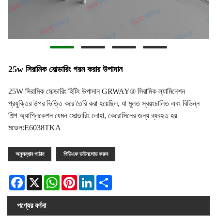
25w সিরামিক সোল্ডারিং গরম করার উপাদান
25W সিরামিক সোল্ডারিং হিটিং উপাদান GRWAY® সিরামিক ল্যামিনেশন
প্রযুক্তির উপর ভিত্তি করে তৈরি করা হয়েছিল, যা মূলত স্বয়ংচালিত এবং বিভিন্ন
শিল্প অ্যাপ্লিকেশন যেমন সোল্ডারিং লোহা, কেরোসিনের জন্য ব্যবহৃত হয়
মডেল:E6038TKA
অনুসন্ধান পাঠান
পিডিএফ ডাউনলোড করুন
Facebook
X
WhatsApp
Pinterest
LinkedIn
Share
পণ্যের বর্ণনা