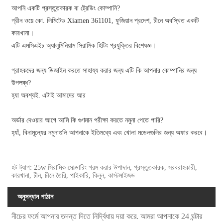
আপনি একটি প্রস্তুতকারক বা ট্রেডিং কোম্পানি?
গ্রীন ওয়ে কো. লিমিটেড Xiamen 361101, ফুজিয়ান প্রদেশ, চীনে অবস্থিত একটি
কারখানা।
এটি এমসিএইচ অ্যালুমিনিয়াম সিরামিক হিটিং প্রযুক্তির বিশেষজ্ঞ।
গ্রাহকদের জন্য ডিজাইন করতে সাহায্য করার জন্য এটি কি আপনার কোম্পানির জন্য
উপলব্ধ?
হ্যা অবশ্যই. এটাই আমাদের আর
অর্ডার দেওয়ার আগে আমি কি গুণমান পরীক্ষা করতে নমুনা পেতে পারি?
হ্যাঁ, বিনামূল্যের নমুনাগুলি আপনাকে ইতিমধ্যে এবং খোলা মডেলগুলির জন্য অফার করবে।
হট ট্যাগ: 25w সিরামিক সোল্ডারিং গরম করার উপাদান, প্রস্তুতকারক, সরবরাহকারী,
কারখানা, চীন, চীনে তৈরি, পাইকারি, কিনুন, কাস্টমাইজড
অনুসন্ধান পাঠান
নীচের ফর্মে আপনার তদন্ত দিতে নির্দ্বিধায় দয়া করে. আমরা আপনাকে 24 ঘন্টার