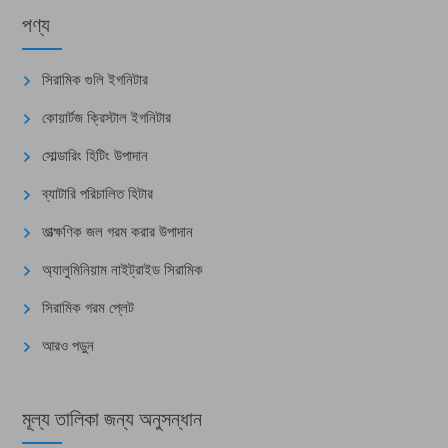
পণ্য
সিরামিক গুলি ইগনিটার
কোয়ার্টজ ক্রিস্টাল ইগনিটার
সোল্ডারিং হিটিং উপাদান
ব্যাটারি পরিচালিত হিটার
তাত্ক্ষণিক জল গরম করার উপাদান
অ্যালুমিনিয়াম নাইট্রাইড সিরামিক
সিরামিক গরম প্লেট
আরও পড়ুন
মূল্য তালিকা জন্য অনুসন্ধান