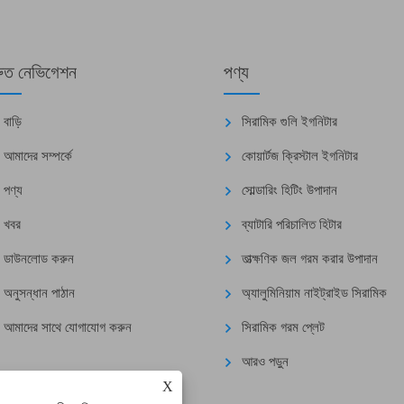
রুত নেভিগেশন
পণ্য
বাড়ি
সিরামিক গুলি ইগনিটার
আমাদের সম্পর্কে
কোয়ার্টজ ক্রিস্টাল ইগনিটার
পণ্য
সোল্ডারিং হিটিং উপাদান
খবর
ব্যাটারি পরিচালিত হিটার
ডাউনলোড করুন
তাত্ক্ষণিক জল গরম করার উপাদান
অনুসন্ধান পাঠান
অ্যালুমিনিয়াম নাইট্রাইড সিরামিক
আমাদের সাথে যোগাযোগ করুন
সিরামিক গরম প্লেট
আরও পড়ুন
X