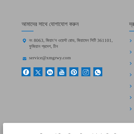
আমাদের সাথে যোগাযোগ করুন
দ্

নং 8063, জিয়াং'ন ওয়েস্ট রোড, জিয়ামেন সিটি 361101,
ফুজিয়ান প্রদেশ, চীন

service@xmgrwy.com