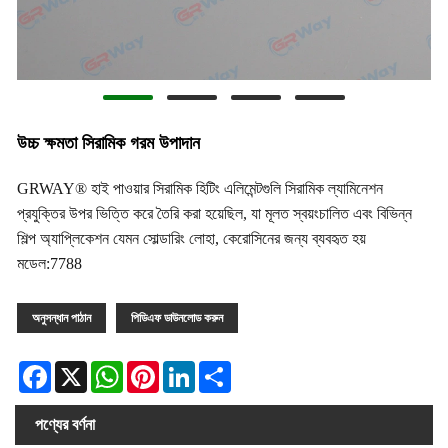
উচ্চ ক্ষমতা সিরামিক গরম উপাদান
GRWAY® হাই পাওয়ার সিরামিক হিটিং এলিমেন্টগুলি সিরামিক ল্যামিনেশন
প্রযুক্তির উপর ভিত্তি করে তৈরি করা হয়েছিল, যা মূলত স্বয়ংচালিত এবং বিভিন্ন
শিল্প অ্যাপ্লিকেশন যেমন সোল্ডারিং লোহা, কেরোসিনের জন্য ব্যবহৃত হয়
মডেল:7788
অনুসন্ধান পাঠান
পিডিএফ ডাউনলোড করুন
Facebook
X
WhatsApp
Pinterest
LinkedIn
Share
পণ্যের বর্ণনা