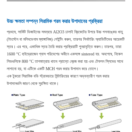
উচ্চ ক্ষমতা সম্পন্ন সিরামিক গরম করার উপাদানের প্রক্রিয়া
প্রথমে, সার্কিট ডিজাইনের সমন্বয়ে Al2O3 ঢালাই ব্রিকেটের উপরে উচ্চ গলনাঙ্কের ধাতু
(টাংস্টেন বা মলিবডেনাম ম্যাঙ্গানিজ) পেইন্টিং করুন, তারপর সিনটারিং অ্যাডিটিভের আরেকটি
স্তর। এর পরে, একাধিক স্তর তৈরি করার প্রক্রিয়াটি পুনরাবৃত্তি করুন। তারপর, তারা
1600 °C হাইড্রোজেন গ্যাস পরিবেশের অধীনে একসঙ্গে sintered হয়. অবশেষে, নিকেল
লিডগুলিকে 800 °C তাপমাত্রায় ধাতব প্রান্তে ব্রেজ করা হয় এবং টেফলন স্লিভের সাথে
লাগানো হয়, যা এটিকে একটি MCH গরম করার উপাদান করে তোলে।
এক টুকরো সিরামিক বডি স্ট্রাকচারে সিন্টারিংয়ের কারণে অভ্যন্তরীণ গরম করার
উপাদানগুলি জারণ থেকে সুরক্ষিত থাকে।