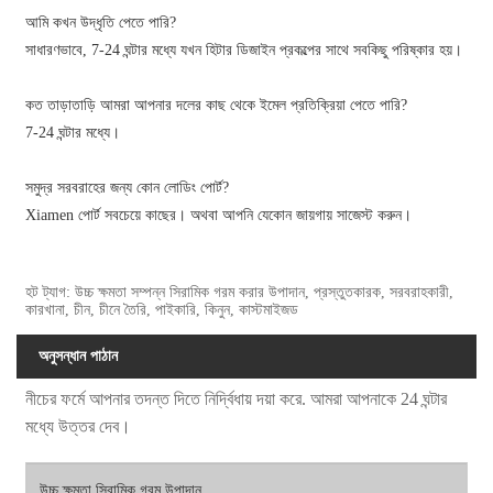
আমি কখন উদ্ধৃতি পেতে পারি?
সাধারণভাবে, 7-24 ঘন্টার মধ্যে যখন হিটার ডিজাইন প্রকল্পের সাথে সবকিছু পরিষ্কার হয়।
কত তাড়াতাড়ি আমরা আপনার দলের কাছ থেকে ইমেল প্রতিক্রিয়া পেতে পারি?
7-24 ঘন্টার মধ্যে।
সমুদ্র সরবরাহের জন্য কোন লোডিং পোর্ট?
Xiamen পোর্ট সবচেয়ে কাছের। অথবা আপনি যেকোন জায়গায় সাজেস্ট করুন।
হট ট্যাগ: উচ্চ ক্ষমতা সম্পন্ন সিরামিক গরম করার উপাদান, প্রস্তুতকারক, সরবরাহকারী,
কারখানা, চীন, চীনে তৈরি, পাইকারি, কিনুন, কাস্টমাইজড
অনুসন্ধান পাঠান
নীচের ফর্মে আপনার তদন্ত দিতে নির্দ্বিধায় দয়া করে. আমরা আপনাকে 24 ঘন্টার
মধ্যে উত্তর দেব।