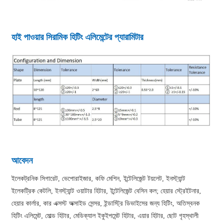
হাই পাওয়ার সিরামিক হিটিং এলিমেন্টের প্যারামিটার
আবেদন
ইলেকট্রনিক সিগারেট, ভেপোরাইজার, কফি মেশিন, ইন্টেলিজেন্ট টয়লেট, ইনস্ট্যান্ট
ইলেকট্রিক কেটলি, ইনস্ট্যান্ট ওয়াটার হিটার, ইন্টেলিজেন্ট বেসিন কল; হেয়ার স্ট্রেইটনার,
হেয়ার কার্লার, কার এক্সস্ট অক্সাইড সেন্সর, ইন্ডাস্ট্রি ডিভাইসের জন্য হিটিং, অতিস্বনক
হিটিং এলিমেন্ট, মোল্ড হিটার, মেডিক্যাল ইকুইপমেন্ট হিটার, এয়ার হিটার, ছোট গৃহস্থালী