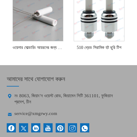
ওয়েলার সোল্ডারিং আয়রনের জন্য সিরামিক গরম করার উপাদান
510 থ্রেড সিরামিক হট ছুরি টিপ
আমাদের সাথে যোগাযোগ করুন

নং 8063, জিয়াং'ন ওয়েস্ট রোড, জিয়ামেন সিটি 361101, ফুজিয়ান
প্রদেশ, চীন

service@xmgrwy.com