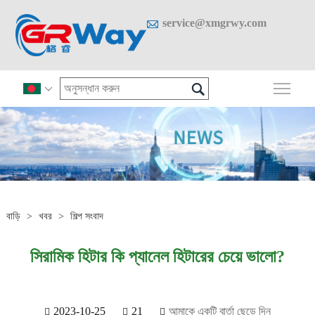

service@xmgrwy.com

প্রধান

বাড়ি
>
খবর
>
শিল্প সংবাদ
সিরামিক হিটার কি প্যানেল হিটারের চেয়ে ভালো?
2023-10-25
21
আমাকে একটি বার্তা ছেড়ে দিন