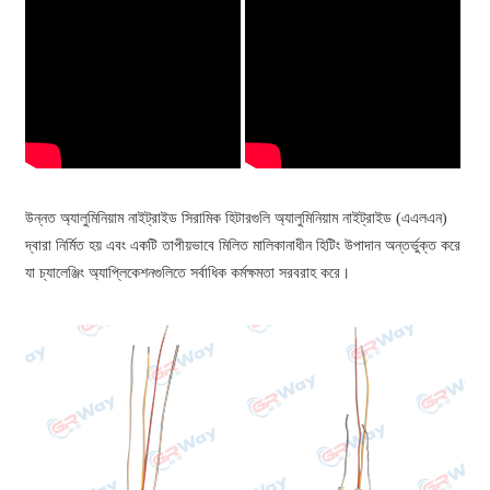
উন্নত অ্যালুমিনিয়াম নাইট্রাইড সিরামিক হিটারগুলি অ্যালুমিনিয়াম নাইট্রাইড (এএলএন)
দ্বারা নির্মিত হয় এবং একটি তাপীয়ভাবে মিলিত মালিকানাধীন হিটিং উপাদান অন্তর্ভুক্ত করে
যা চ্যালেঞ্জিং অ্যাপ্লিকেশনগুলিতে সর্বাধিক কর্মক্ষমতা সরবরাহ করে।