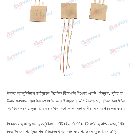
উন্নত অ্যালুমিনিয়াম নাইট্রাইড সিরামিক হিটারগুলি বিশেষত একটি পরিষ্কার, দূষিত তাপ
উত্সের প্রয়োজন অ্যাপ্লিকেশনগুলির জন্য উপযুক্ত। অতিরিক্তভাবে, দুর্দান্ত জ্যামিতিক
স্থায়িত্ব গরম চক্রের সময় ধারাবাহিক অংশ-থেকে-অংশ তাপীয় যোগাযোগ নিশ্চিত করে।
গ্রিনওয়ে অ্যাডভান্সড অ্যালুমিনিয়াম নাইট্রাইড সিরামিক হিটারগুলি অ্যাপ্লিকেশন, হিটার
ডিজাইন এবং প্রক্রিয়া পরামিতিগুলির উপর নির্ভর করে প্রতি সেকেন্ডে 150 ডিগ্রি