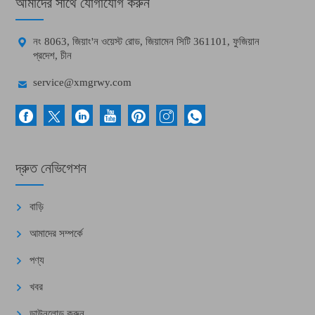
আমাদের সাথে যোগাযোগ করুন

নং 8063, জিয়াং'ন ওয়েস্ট রোড, জিয়ামেন সিটি 361101, ফুজিয়ান
প্রদেশ, চীন

service@xmgrwy.com
দ্রুত নেভিগেশন
বাড়ি
আমাদের সম্পর্কে
পণ্য
খবর
ডাউনলোড করুন