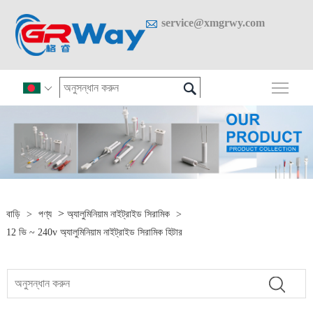

service@xmgrwy.com

প্রধান

>
বাড়ি
>
পণ্য
অ্যালুমিনিয়াম নাইট্রাইড সিরামিক
>
12 ভি ~ 240v অ্যালুমিনিয়াম নাইট্রাইড সিরামিক হিটার