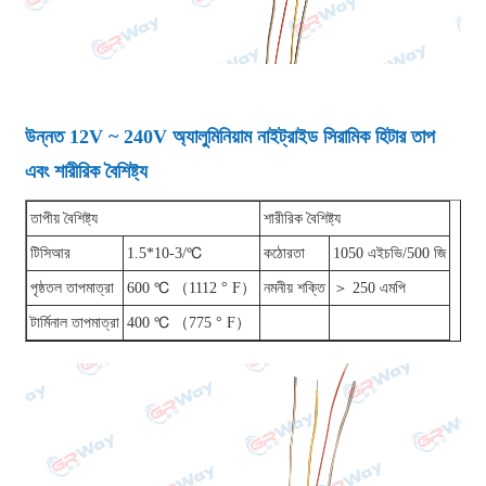
উন্নত 12V ~ 240V অ্যালুমিনিয়াম নাইট্রাইড সিরামিক হিটার তাপ
এবং শারীরিক বৈশিষ্ট্য
তাপীয় বৈশিষ্ট্য
শারীরিক বৈশিষ্ট্য
টিসিআর
1.5*10-3/℃
কঠোরতা
1050 এইচভি/500 জি
পৃষ্ঠতল তাপমাত্রা
600 ℃ （1112 ° F）
নমনীয় শক্তি
＞ 250 এমপি
টার্মিনাল তাপমাত্রা
400 ℃ （775 ° F）