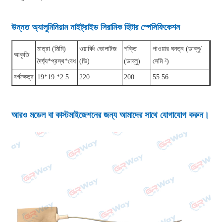
উন্নত অ্যালুমিনিয়াম নাইট্রাইড সিরামিক হিটার স্পেসিফিকেশন
মাত্রা (মিমি)
ওয়ার্কিং ভোলাটজ
শক্তি
পাওয়ার ঘনত্ব (ডাব্লু/
আকৃতি
দৈর্ঘ্য*প্রস্থ*বেধ
(ভি)
(ডাব্লু)
সেমি ²)
বর্গক্ষেত্র
19*19.*2.5
220
200
55.56
আরও মডেল বা কাস্টমাইজেশনের জন্য আমাদের সাথে যোগাযোগ করুন।