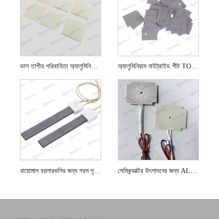
ভাল তাপীয় পরিবাহিতা অ্যালুমিনিয়াম নাইট্রাইড প্লেট আইন
অ্যালুমিনিয়াম নাইট্রাইড শীট TO-220/TO-247/3P/264
বায়োমাস বয়লারগুলির জন্য গরম পৃষ্ঠের সিলিকন নাইট্রাইড ইগনিটার
সেমিকন্ডাক্টর উৎপাদনের জন্য ALN হিটার