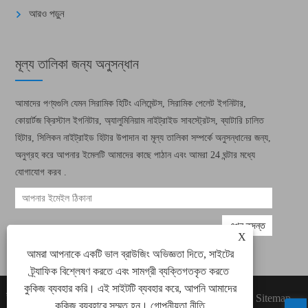
আরও পড়ুন
মূল্য তালিকা জন্য অনুসন্ধান
আমাদের পণ্যগুলি যেমন সিরামিক হিটিং এলিমেন্টস, সিরামিক পেলেট ইগনিটার,
কোয়ার্টজ ক্রিস্টাল ইগনিটার, অ্যালুমিনিয়াম নাইট্রাইড সাবস্ট্রেটস, ব্যাটারি চালিত
হিটার, সিলিকন নাইট্রাইড হিটার উপাদান বা মূল্য তালিকা সম্পর্কে অনুসন্ধানের জন্য,
অনুগ্রহ করে আপনার ইমেলটি আমাদের কাছে পাঠান এবং আমরা 24 ঘন্টার মধ্যে
যোগাযোগ করব .
X
আমরা আপনাকে একটি ভাল ব্রাউজিং অভিজ্ঞতা দিতে, সাইটের
ট্র্যাফিক বিশ্লেষণ করতে এবং সামগ্রী ব্যক্তিগতকৃত করতে
কুকিজ ব্যবহার করি। এই সাইটটি ব্যবহার করে, আপনি আমাদের
কপিরাইট © 2022 জিয়ামেন গ্রিন ওয়ে ইলেকট্রনিক টেকনোলজি
Links
Sitemap
কুকিজ ব্যবহারে সম্মত হন।
গোপনীয়তা নীতি
কোং, লিমিটেড সমস্ত সিরামিক হিটিং উপাদান, সিরামিক পেলিট