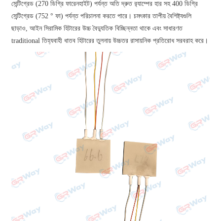
সেন্টিগ্রেড (270 ডিগ্রি ফারেনহাইট) পর্যন্ত অতি দ্রুত র‌্যাম্পের হার সহ 400 ডিগ্রি
সেন্টিগ্রেড (752 ° ফা) পর্যন্ত পরিচালনা করতে পারে। চমৎকার তাপীয় বৈশিষ্ট্যগুলি
ছাড়াও, আইন সিরামিক হিটারের উচ্চ বৈদ্যুতিক বিচ্ছিন্নতা থাকে এবং সাধারণত
traditional তিহ্যবাহী ধাতব হিটারের তুলনায় উচ্চতর রাসায়নিক প্রতিরোধ সরবরাহ করে।