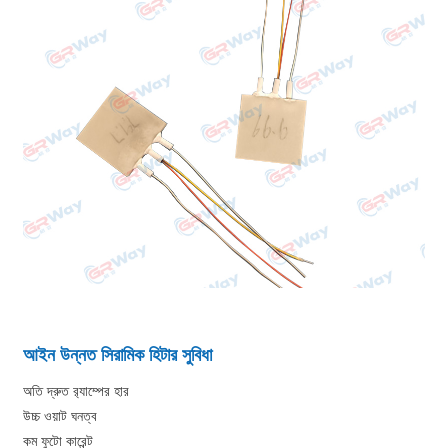
আইন উন্নত সিরামিক হিটার সুবিধা
অতি দ্রুত র‌্যাম্পের হার
উচ্চ ওয়াট ঘনত্ব
কম ফুটো কারেন্ট