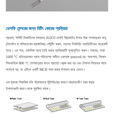
ডেলফি সেন্সরের জন্য হিটিং কোরের প্রক্রিয়া
প্রথমে, সার্কিট ডিজাইনের সমন্বয়ে Al2O3 ঢালাই ব্রিকেটের উপরে উচ্চ গলনাঙ্কের ধাতু
(টাংস্টেন বা মলিবডেনাম ম্যাঙ্গানিজ) পেইন্টিং করুন, তারপর সিনটারিং অ্যাডিটিভের আরেকটি
স্তর। এর পরে, একাধিক স্তর তৈরি করার প্রক্রিয়াটি পুনরাবৃত্তি করুন। তারপর, তারা
1600 °C হাইড্রোজেন গ্যাস পরিবেশের অধীনে একসঙ্গে sintered হয়. অবশেষে, নিকেল
লিডগুলিকে 800 °C তাপমাত্রায় ধাতব প্রান্তে ব্রেজ করা হয় এবং টেফলন স্লিভের সাথে
লাগানো হয়, যা এটিকে একটি MCH গরম করার উপাদান করে তোলে।
এক টুকরো সিরামিক বডি স্ট্রাকচারে সিন্টারিংয়ের কারণে অভ্যন্তরীণ গরম করার
উপাদানগুলি জারণ থেকে সুরক্ষিত থাকে।