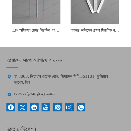
13v অক্সিজেন সেন্সর সিরামিক গরম করার উপাদান
প্ল্যানার অক্সিজেন সেন্সর সিরামিক গরম করার উপাদান
আমাদের সাথে যোগাযোগ করুন

নং 8063, জিয়াং'ন ওয়েস্ট রোড, জিয়ামেন সিটি 361101, ফুজিয়ান
প্রদেশ, চীন

service@xmgrwy.com
দ্রুত নেভিগেশন