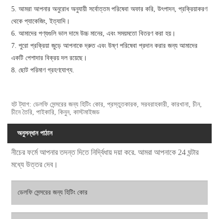
5. আমরা আপনার অনুরোধ অনুযায়ী সর্বোত্তম পরিষেবা অফার করি, উৎপাদন, প্রক্রিয়াকরণ
থেকে প্যাকেজিং, ইত্যাদি।
6. আমাদের পণ্যগুলি ভাল দামে উচ্চ মানের, এবং সময়মতো বিতরণ করা হয়।
7. পুরো প্রক্রিয়া জুড়ে আপনাকে দ্রুত এবং উষ্ণ পরিষেবা প্রদান করার জন্য আমাদের
একটি পেশাদার বিক্রয় দল রয়েছে।
8. ছোট পরিমাণ গ্রহণযোগ্য.
হট ট্যাগ: ডেলফি সেন্সরের জন্য হিটিং কোর, প্রস্তুতকারক, সরবরাহকারী, কারখানা, চীন,
চীনে তৈরি, পাইকারি, কিনুন, কাস্টমাইজড
অনুসন্ধান পাঠান
নীচের ফর্মে আপনার তদন্ত দিতে নির্দ্বিধায় দয়া করে. আমরা আপনাকে 24 ঘন্টার
মধ্যে উত্তর দেব।