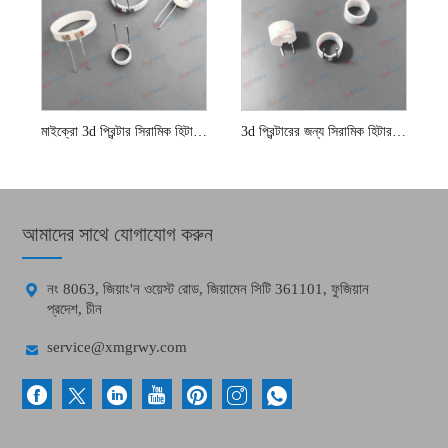
মাইক্রো 3d প্রিন্টার সিরামিক হিটার উপাদান
3d প্রিন্টারের জন্য সিরামিক হিটার উপাদান
আমাদের সাথে যোগাযোগ করুন

নং 8063, জিয়াং'ন ওয়েস্ট রোড, জিয়ামেন সিটি 361101, ফুজিয়ান
প্রদেশ, চীন

service@xmgrwy.com