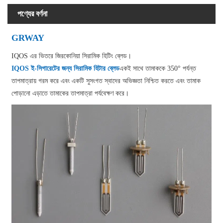
পণ্যের বর্ণনা
GRWAY
IQOS এর ভিতরে জিরকোনিয়া সিরামিক হিটিং ব্লেড।
IQOS ই-সিগারেটের জন্য সিরামিক হিটার ব্লেড
একই সাথে তামাককে 350° পর্যন্ত
তাপমাত্রায় গরম করে এবং একটি সুসংগত স্বাদের অভিজ্ঞতা নিশ্চিত করতে এবং তামাক
পোড়ানো এড়াতে তামাকের তাপমাত্রা পর্যবেক্ষণ করে।