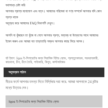
যথাসাধ্য চেষ্টা করি
আপনার প্রাপ্য মনোযোগ এবং যত্ন। আমাদের পরিষেবা বা পণ্য সম্পর্কে আপনার যদি কোন
প্রশ্ন থাকে
অনুগ্রহ করে আমাদের FAQ বিভাগটি দেখুন।
আপনি যা খুঁজছেন তা খুঁজে না পেলে আপনার প্রশ্ন, মন্তব্য বা উদ্বেগের সাথে আমাদের
ইমেল করুন এবং আমরা যত তাড়াতাড়ি সম্ভব আপনার কাছে ফিরে আসব।
হট ট্যাগ: Iqos ই-সিগারেটের জন্য সিরামিক হিটার ব্লেড, প্রস্তুতকারক, সরবরাহকারী,
কারখানা, চীন, চীনে তৈরি, পাইকারি, কিনুন, কাস্টমাইজড
অনুসন্ধান পাঠান
নীচের ফর্মে আপনার তদন্ত দিতে নির্দ্বিধায় দয়া করে. আমরা আপনাকে 24 ঘন্টার
মধ্যে উত্তর দেব।