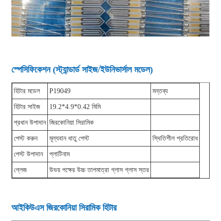
স্পেসিফিকেশন (স্ট্যান্ডার্ড সাইজ/ইউনিভার্সাল মডেল)
হিটার মডেল
P19049
মন্তব্য
হিটার সাইজ
19.2*4.9*0.42 মিমি
প্রধান উপাদান
জিরকোনিয়া সিরামিক
পেস্ট করুন
মূল্যবান ধাতু পেস্ট
স্থিতিশীল প্রতিরোধ
পেস্ট উপাদান
প্লাটিনাম
গ্লেজ
উভয় পক্ষের উচ্চ তাপমাত্রা গ্লাস গ্লাস স্তর
আইকিউএস জিরকোনিয়া সিরামিক হিটার