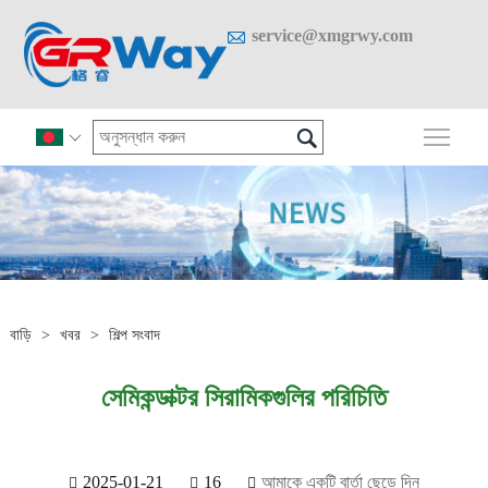

service@xmgrwy.com

প্রধান

বাড়ি
>
খবর
>
শিল্প সংবাদ
সেমিকন্ডাক্টর সিরামিকগুলির পরিচিতি
2025-01-21
16
আমাকে একটি বার্তা ছেড়ে দিন