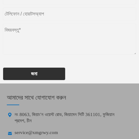
জমা
আমাদের সাথে যোগাযোগ করুন

নং 8063, জিয়াং'ন ওয়েস্ট রোড, জিয়ামেন সিটি 361101, ফুজিয়ান
প্রদেশ, চীন

service@xmgrwy.com