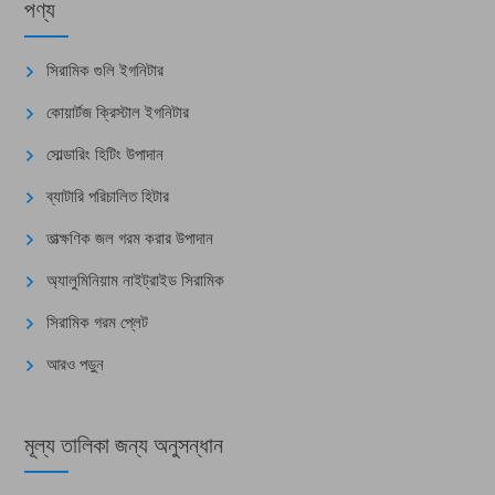
পণ্য
সিরামিক গুলি ইগনিটার
কোয়ার্টজ ক্রিস্টাল ইগনিটার
সোল্ডারিং হিটিং উপাদান
ব্যাটারি পরিচালিত হিটার
তাত্ক্ষণিক জল গরম করার উপাদান
অ্যালুমিনিয়াম নাইট্রাইড সিরামিক
সিরামিক গরম প্লেট
আরও পড়ুন
মূল্য তালিকা জন্য অনুসন্ধান