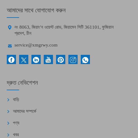
আমাদের সাথে যোগাযোগ করুন

নং 8063, জিয়াং'ন ওয়েস্ট রোড, জিয়ামেন সিটি 361101, ফুজিয়ান
প্রদেশ, চীন

service@xmgrwy.com
দ্রুত নেভিগেশন
বাড়ি
আমাদের সম্পর্কে
পণ্য
খবর