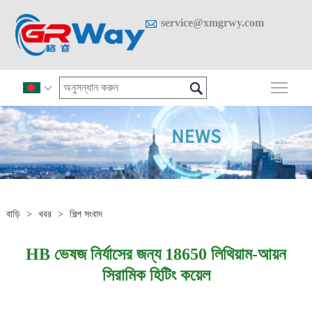

service@xmgrwy.com

প্রধান

বাড়ি
>
খবর
>
শিল্প সংবাদ
HB ভেষজ নির্যাসের জন্য 18650 লিথিয়াম-আয়ন
সিরামিক হিটিং কয়েল